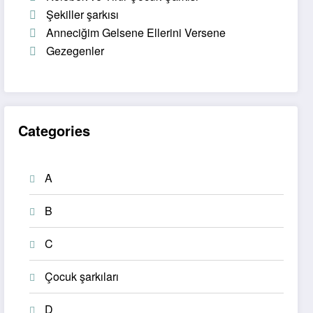
Şekiller şarkısı
Anneciğim Gelsene Ellerini Versene
Gezegenler
Categories
A
B
C
Çocuk şarkıları
D