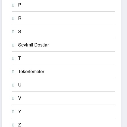
P
R
S
Sevimli Dostlar
T
Tekerlemeler
U
V
Y
Z