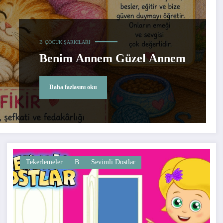
B
ÇOCUK ŞARKILARI
Benim Annem Güzel Annem
Daha fazlasını oku
Tekerlemeler
B
Sevimli Dostlar