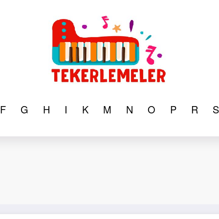
F
G
H
I
K
M
N
O
P
R
S