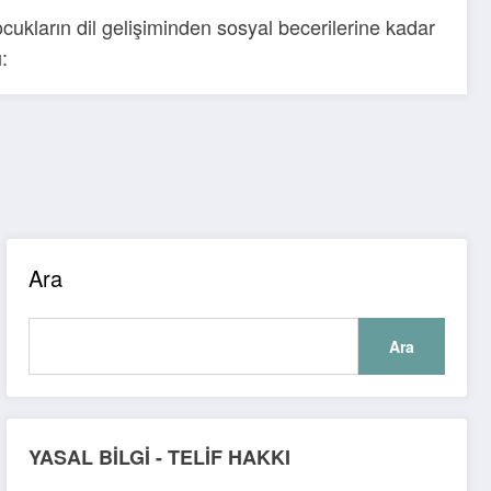
ocukların dil gelişiminden sosyal becerilerine kadar
:
Ara
Ara
YASAL BİLGİ - TEL
İ
F HAKKI