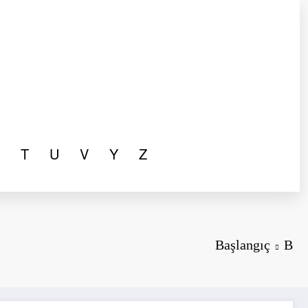
T
U
V
Y
Z
Başlangıç
B