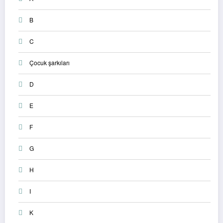
B
C
Çocuk şarkıları
D
E
F
G
H
I
K