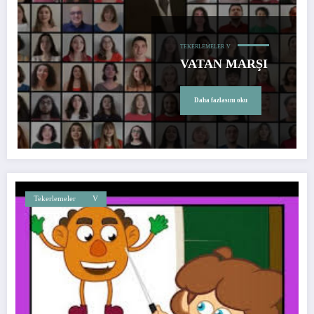
TEKERLEMELER
V
VATAN MARŞI
Daha fazlasını oku
Tekerlemeler
V