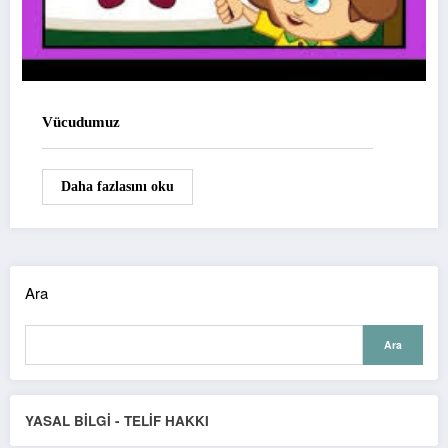
Vücudumuz
Daha fazlasını oku
Ara
Ara
YASAL BİLGİ - TEL
İ
F HAKKI