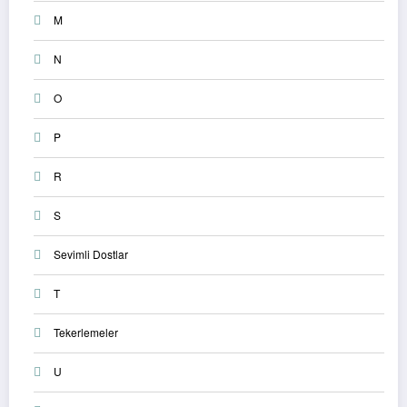
M
N
O
P
R
S
Sevimli Dostlar
T
Tekerlemeler
U