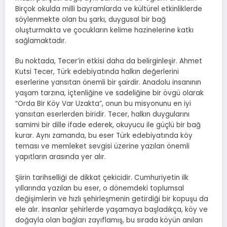
Birçok okulda milli bayramlarda ve kültürel etkinliklerde
söylenmekte olan bu şarkı, duygusal bir bağ
oluşturmakta ve çocukların kelime hazinelerine katkı
sağlamaktadır.
Bu noktada, Tecer’in etkisi daha da belirginleşir. Ahmet
Kutsi Tecer, Türk edebiyatında halkın değerlerini
eserlerine yansıtan önemli bir şairdir. Anadolu insanının
yaşam tarzına, içtenliğine ve sadeliğine bir övgü olarak
“Orda Bir Köy Var Uzakta”, onun bu misyonunu en iyi
yansıtan eserlerden biridir. Tecer, halkın duygularını
samimi bir dille ifade ederek, okuyucu ile güçlü bir bağ
kurar. Aynı zamanda, bu eser Türk edebiyatında köy
teması ve memleket sevgisi üzerine yazılan önemli
yapıtların arasında yer alır.
Şiirin tarihselliği de dikkat çekicidir. Cumhuriyetin ilk
yıllarında yazılan bu eser, o dönemdeki toplumsal
değişimlerin ve hızlı şehirleşmenin getirdiği bir kopuşu da
ele alır. İnsanlar şehirlerde yaşamaya başladıkça, köy ve
doğayla olan bağları zayıflamış, bu sırada köyün anıları