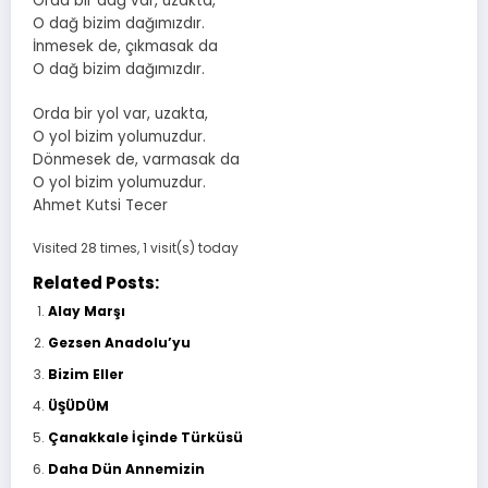
Orda bir dağ var, uzakta,
O dağ bizim dağımızdır.
İnmesek de, çıkmasak da
O dağ bizim dağımızdır.
Orda bir yol var, uzakta,
O yol bizim yolumuzdur.
Dönmesek de, varmasak da
O yol bizim yolumuzdur.
Ahmet Kutsi Tecer
Visited 28 times, 1 visit(s) today
Related Posts:
Alay Marşı
Gezsen Anadolu’yu
Bizim Eller
ÜŞÜDÜM
Çanakkale İçinde Türküsü
Daha Dün Annemizin