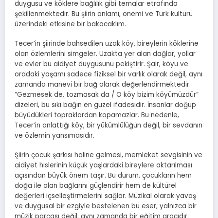
duygusu ve köklere bağlılık gibi temalar etrafında
şekillenmektedir. Bu şiirin anlamı, önemi ve Türk kültürü
üzerindeki etkisine bir bakacaklım.
Tecer’in şiirinde bahsedilen uzak köy, bireylerin köklerine
olan özlemlerini simgeler. Uzakta yer alan dağlar, yollar
ve evler bu aidiyet duygusunu pekiştirir. Şair, köyü ve
oradaki yaşamı sadece fiziksel bir varlık olarak değil, aynı
zamanda manevi bir bağ olarak değerlendirmektedir.
“Gezmesek de, tozmasak da / O köy bizim köyümüzdür”
dizeleri, bu sıkı bağın en güzel ifadesidir. İnsanlar doğup
büyüdükleri topraklardan kopamazlar. Bu nedenle,
Tecer’in anlattığı köy, bir yükümlülüğün değil, bir sevdanın
ve özlemin yansımasıdır.
Şiirin çocuk şarkısı haline gelmesi, memleket sevgisinin ve
aidiyet hislerinin küçük yaşlardaki bireylere aktarılması
açısından büyük önem taşır. Bu durum, çocukların hem
doğa ile olan bağlarını güçlendirir hem de kültürel
değerleri içselleştirmelerini sağlar. Müzikal olarak yavaş
ve duygusal bir ezgiyle bestelenen bu eser, yalnızca bir
müzik parçası değil, aynı zamanda bir eğitim aracıdır.