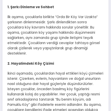
1. Şarkı Dinleme ve Sohbet
İlk aşama, çocuklarla birlikte “Orda Bir Köy Var Uzakta”
şarkısının dinlenmesidir. Şarkı dinlendikten sonra
çocuklara köy kavramı hakkında sorular yöneltilir. Bu
aşama, çocukların köy yaşamı hakkında düşünmesini
sağlarken, aynı zamanda grup içinde iletişimi teşvik
etmektedir. Çocukların verdiği cevaplar tahtaya görsel
olarak çizilerek veya yapıştırılarak grup dinamiği
desteklenir.
2. Hayalimdeki Köy Çizimi
İkinci aşamada, çocuklardan hayal ettikleri köyü çizmeleri
istenir. Çizerken, evlerin, hayvanların ve doğal unsurların
nasıl olduğuna dair hayal güçleriyle düşündürülürler.
İsteyen çocuklar, önceden basılmış köy figürlerini
kullanarak kolaj da yapabilirler. Her çocuk, yaptığı resmi
sınıf arkadaşlarına tanıtarak “Bu benim köyüm, adı
Pamuklu Köy” gibi ifadelerle eserini adlandırır. Bu aşama,
çocukların kendilerini ifade etmeleri açısından oldukça