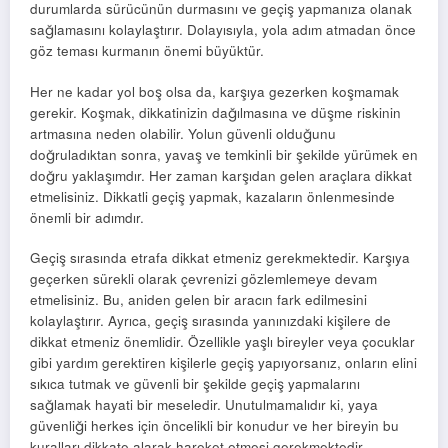
durumlarda sürücünün durmasını ve geçiş yapmanıza olanak
sağlamasını kolaylaştırır. Dolayısıyla, yola adım atmadan önce
göz teması kurmanın önemi büyüktür.
Her ne kadar yol boş olsa da, karşıya gezerken koşmamak
gerekir. Koşmak, dikkatinizin dağılmasına ve düşme riskinin
artmasına neden olabilir. Yolun güvenli olduğunu
doğruladıktan sonra, yavaş ve temkinli bir şekilde yürümek en
doğru yaklaşımdır. Her zaman karşıdan gelen araçlara dikkat
etmelisiniz. Dikkatli geçiş yapmak, kazaların önlenmesinde
önemli bir adımdır.
Geçiş sırasında etrafa dikkat etmeniz gerekmektedir. Karşıya
geçerken sürekli olarak çevrenizi gözlemlemeye devam
etmelisiniz. Bu, aniden gelen bir aracın fark edilmesini
kolaylaştırır. Ayrıca, geçiş sırasında yanınızdaki kişilere de
dikkat etmeniz önemlidir. Özellikle yaşlı bireyler veya çocuklar
gibi yardım gerektiren kişilerle geçiş yapıyorsanız, onların elini
sıkıca tutmak ve güvenli bir şekilde geçiş yapmalarını
sağlamak hayati bir meseledir. Unutulmamalıdır ki, yaya
güvenliği herkes için öncelikli bir konudur ve her bireyin bu
kuralları dikkate alarak hareket etmesi gerekmektedir.