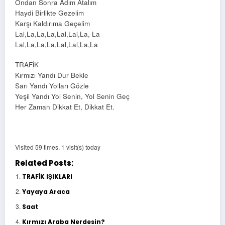
Ondan Sonra Adım Atalım
Haydi Birlikte Gezelim
Karşı Kaldırıma Geçelim
Lal,La,La,La,Lal,Lal,La, La
Lal,La,La,La,Lal,Lal,La,La
TRAFİK
Kırmızı Yandı Dur Bekle
Sarı Yandı Yolları Gözle
Yeşil Yandı Yol Senin, Yol Senin Geç
Her Zaman Dikkat Et, Dikkat Et.
Visited 59 times, 1 visit(s) today
Related Posts:
TRAFİK IŞIKLARI
Yayaya Araca
Saat
Kırmızı Araba Nerdesin?