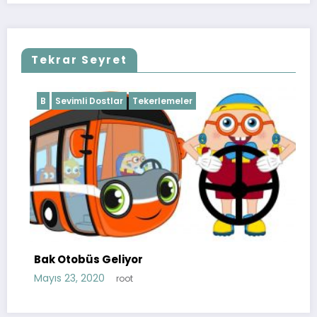
Tekrar Seyret
Sevimli Dostlar
Tekerlemeler
B
Seviml
 Otobüs Geliyor
Balonlar
s 23, 2020
Mayıs 22,
root