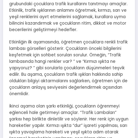
grubundaki çocuklara trafik kurallarını tanıtmayı amaçlar.
Etkinlik, trafik ışıklarının anlamını öğretmek, kırmızı, sarı ve
yeşil renklerini ayırt etmelerini sağlamak, kurallara uyma
bilincini kazandırmak ve çocukların ritim, dikkat ve motor
becerilerini geliştirmeyi hedefler.
Etkinliğin ilk aşamasında, öğretmen çocuklara renkli trafik
lambası görselleri gösterir. Çocukların önceki bilgilerini
keşfetmek için sohbet soruları sorulur. Örneğin, “Trafik
lambasında hangi renkler var? ” ve “Kırmızı ışıkta ne
yapıyoruz? ” gibi sorularla çocukların düşünmeleri teşvik
edilir. Bu aşama, çocukların trafik ışıkları hakkında sahip
oldukları bilgiyi aktarmalarını sağlarken, öğretmen için de
çocukların anlayış seviyesini değerlendirmek açısından
önemlidir.
İkinci aşama olan şarkı etkinliği, çocukların öğrenmeyi
eğlenceli hale getirmeyi amaçlar. “Trafik Lambaları”
şarkısı hep birlikte dinletilir ve söylenir. Her renk için uygun
hareketler yapılır. Kırmızı ışıkta “dur” işareti yapılması, sarı
ışıkta yavaşlama hareketi ve yeşil ışıkta adım atarak