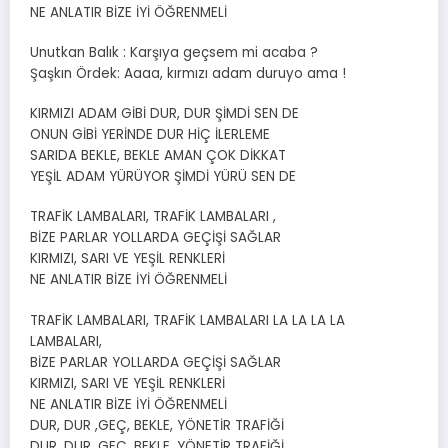
NE ANLATIR BİZE İYİ ÖĞRENMELİ
Unutkan Balık : Karşıya geçsem mi acaba ?
Şaşkın Ördek: Aaaa, kırmızı adam duruyo ama !
KIRMIZI ADAM GİBİ DUR, DUR ŞİMDİ SEN DE
ONUN GİBİ YERİNDE DUR HİÇ İLERLEME
SARIDA BEKLE, BEKLE AMAN ÇOK DİKKAT
YEŞİL ADAM YÜRÜYOR ŞİMDİ YÜRÜ SEN DE
TRAFİK LAMBALARI, TRAFİK LAMBALARI ,
BİZE PARLAR YOLLARDA GEÇİŞİ SAĞLAR
KIRMIZI, SARI VE YEŞİL RENKLERİ
NE ANLATIR BİZE İYİ ÖĞRENMELİ
TRAFİK LAMBALARI, TRAFİK LAMBALARI LA LA LA LA
LAMBALARI,
BİZE PARLAR YOLLARDA GEÇİŞİ SAĞLAR
KIRMIZI, SARI VE YEŞİL RENKLERİ
NE ANLATIR BİZE İYİ ÖĞRENMELİ
DUR, DUR ,GEÇ, BEKLE, YÖNETİR TRAFİĞİ
DUR, DUR ,GEÇ, BEKLE, YÖNETİR TRAFİĞİ