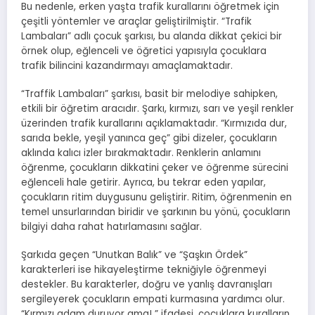
Bu nedenle, erken yaşta trafik kurallarını öğretmek için
çeşitli yöntemler ve araçlar geliştirilmiştir. “Trafik
Lambaları” adlı çocuk şarkısı, bu alanda dikkat çekici bir
örnek olup, eğlenceli ve öğretici yapısıyla çocuklara
trafik bilincini kazandırmayı amaçlamaktadır.
“Traffik Lambaları” şarkısı, basit bir melodiye sahipken,
etkili bir öğretim aracıdır. Şarkı, kırmızı, sarı ve yeşil renkler
üzerinden trafik kurallarını açıklamaktadır. “Kırmızıda dur,
sarıda bekle, yeşil yanınca geç” gibi dizeler, çocukların
aklında kalıcı izler bırakmaktadır. Renklerin anlamını
öğrenme, çocukların dikkatini çeker ve öğrenme sürecini
eğlenceli hale getirir. Ayrıca, bu tekrar eden yapılar,
çocukların ritim duygusunu geliştirir. Ritim, öğrenmenin en
temel unsurlarından biridir ve şarkının bu yönü, çocukların
bilgiyi daha rahat hatırlamasını sağlar.
Şarkıda geçen “Unutkan Balık” ve “Şaşkın Ördek”
karakterleri ise hikayeleştirme tekniğiyle öğrenmeyi
destekler. Bu karakterler, doğru ve yanlış davranışları
sergileyerek çocukların empati kurmasına yardımcı olur.
“Kırmızı adam duruyor ama! ” ifadesi, çocuklara kuralların