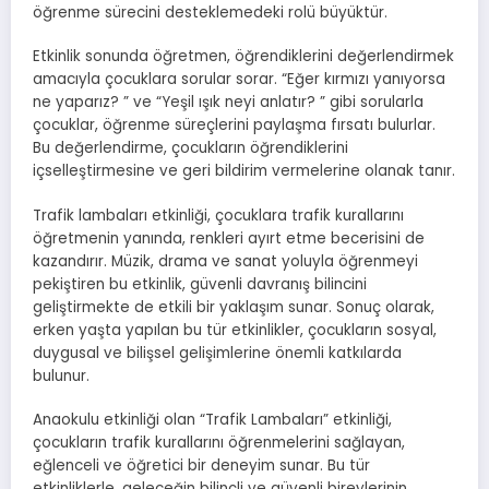
öğrenme sürecini desteklemedeki rolü büyüktür.
Etkinlik sonunda öğretmen, öğrendiklerini değerlendirmek
amacıyla çocuklara sorular sorar. “Eğer kırmızı yanıyorsa
ne yaparız? ” ve “Yeşil ışık neyi anlatır? ” gibi sorularla
çocuklar, öğrenme süreçlerini paylaşma fırsatı bulurlar.
Bu değerlendirme, çocukların öğrendiklerini
içselleştirmesine ve geri bildirim vermelerine olanak tanır.
Trafik lambaları etkinliği, çocuklara trafik kurallarını
öğretmenin yanında, renkleri ayırt etme becerisini de
kazandırır. Müzik, drama ve sanat yoluyla öğrenmeyi
pekiştiren bu etkinlik, güvenli davranış bilincini
geliştirmekte de etkili bir yaklaşım sunar. Sonuç olarak,
erken yaşta yapılan bu tür etkinlikler, çocukların sosyal,
duygusal ve bilişsel gelişimlerine önemli katkılarda
bulunur.
Anaokulu etkinliği olan “Trafik Lambaları” etkinliği,
çocukların trafik kurallarını öğrenmelerini sağlayan,
eğlenceli ve öğretici bir deneyim sunar. Bu tür
etkinliklerle, geleceğin bilinçli ve güvenli bireylerinin