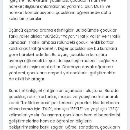
“geçme” hareketinin yapılması, çocukların ritim ve
hareket ilişkisini anlamalarına yardımcı olur. Müzik ve
hareket kombinasyonu, çocukların öğrenmede daha
kalıcı bir iz bırakır.
Üçüncü aşama, drama etkinliğidir. Bu bölümde çocuklar
farklı roller alırlar: “Sürücü”, “Yaya”, “Trafik Polisi” ve “Trafik
Lambası”. Trafik lambası rolündeki çocuk, renkli kartlar
kaldırarak trafiği yönetir. Diğer çocuklar ise bu kurallara
göre hareket ederler. Bu oyun, çocukların kurallara
uymayı eğlenceli bir şekilde içselleştirmelerini sağlar ve
sosyal etkileşimlerini artırır. Dramaya dayalı öğrenme
yöntemi, çocukların empati yeteneklerini geliştirmekte
de etkili bir araçtır.
Sanat etkinliği, etkinliğin son aşamasını oluşturur. Burada
çocuklar, renkli kartonlar, makas ve yapıştırıcı kullanarak
kendi “trafik lambası” posterlerini yaparlar. Her lambanın
altına kırmızı için “DUR”, sarı için “BEKLE” ve yeşil için “GEÇ”
kelimeleri yazılır. Bu aşama, çocukların hem el becerilerini
geliştirmelerine hem de öğrenilen bilgilerin
pekiştirilmesine katkı sağlar. Görsel sanatların, çocukların