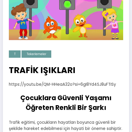
T
Tekerlemeler
TRAFİK IŞIKLARI
https://youtu.be/QM-HHeaA32o?si=6gI8Yd4SJ8uFTISy
Çocuklara Güvenli Yaşamı
Öğreten Renkli Bir Şarkı
Trafik eğitimi, çocukların hayatları boyunca güvenli bir
şekilde hareket edebilmesi için hayati bir öneme sahiptir.